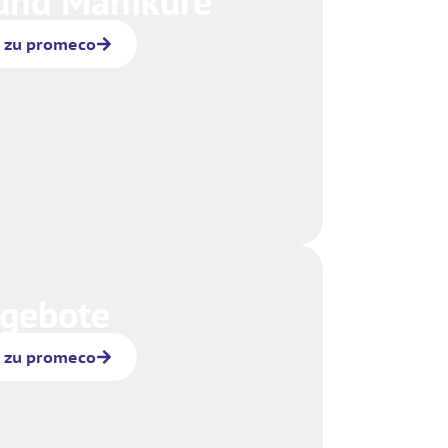
und Maniküre
r zu promeco
gebote
r zu promeco